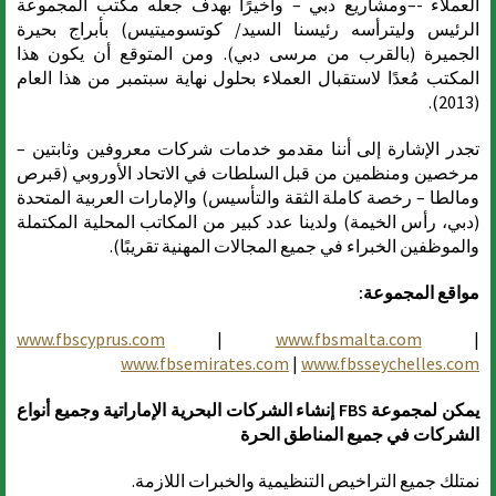
العملاء -–ومشاريع دبي – وأخيرًا بهدف جعله مكتب المجموعة
الرئيس وليترأسه رئيسنا السيد/ كوتسوميتيس) بأبراج بحيرة
الجميرة (بالقرب من مرسى دبي). ومن المتوقع أن يكون هذا
المكتب مُعدًا لاستقبال العملاء بحلول نهاية سبتمبر من هذا العام
(2013).
تجدر الإشارة إلى أننا مقدمو خدمات شركات معروفين وثابتين –
مرخصين ومنظمين من قبل السلطات في الاتحاد الأوروبي (قبرص
ومالطا – رخصة كاملة الثقة والتأسيس) والإمارات العربية المتحدة
(دبي، رأس الخيمة) ولدينا عدد كبير من المكاتب المحلية المكتملة
والموظفين الخبراء في جميع المجالات المهنية تقريبًا).
مواقع المجموعة:
www.fbscyprus.com
|
www.fbsmalta.com
|
www.fbsemirates.com
|
www.fbsseychelles.com
يمكن لمجموعة FBS إنشاء الشركات البحرية الإماراتية وجميع أنواع
الشركات في جميع المناطق الحرة
نمتلك جميع التراخيص التنظيمية والخبرات اللازمة.