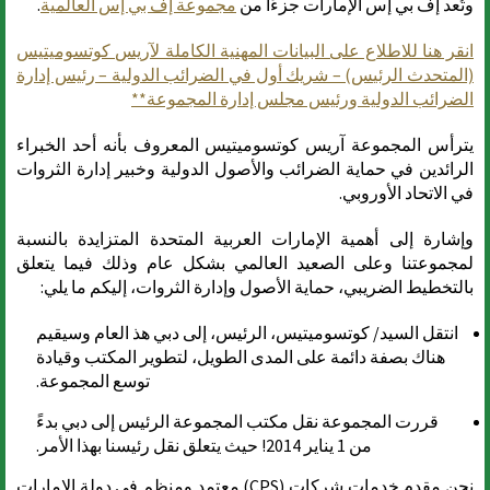
وتُعد إف بي إس الإمارات جزءًا من
مجموعة إف بي إس العالمية
.
انقر هنا للاطلاع على البيانات المهنية الكاملة لآريس كوتسوميتيس
(المتحدث الرئيس) – شريك أول في الضرائب الدولية – رئيس إدارة
الضرائب الدولية ورئيس مجلس إدارة المجموعة**
يترأس المجموعة آريس كوتسوميتيس المعروف بأنه أحد الخبراء
الرائدين في حماية الضرائب والأصول الدولية وخبير إدارة الثروات
في الاتحاد الأوروبي.
وإشارة إلى أهمية الإمارات العربية المتحدة المتزايدة بالنسبة
لمجموعتنا وعلى الصعيد العالمي بشكل عام وذلك فيما يتعلق
بالتخطيط الضريبي، حماية الأصول وإدارة الثروات، إليكم ما يلي:
انتقل السيد/ كوتسوميتيس، الرئيس، إلى دبي هذ العام وسيقيم
هناك بصفة دائمة على المدى الطويل، لتطوير المكتب وقيادة
توسع المجموعة.
قررت المجموعة نقل مكتب المجموعة الرئيس إلى دبي بدءً
من 1 يناير 2014! حيث يتعلق نقل رئيسنا بهذا الأمر.
نحن مقدم خدمات شركات (CPS) معتمد ومنظم في دولة الإمارات