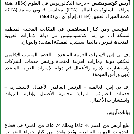
آريس كوتسوميتيس
– درجة البكالوريوس في العلوم (BSc)، هيئة
مراقبة السلوكيات المالية (FCA)، محاسب قانوني معتمد (CPA)،
لائحة الخبراء الفنيين (TEP)، إم أو آي دي (MoID)
المؤسس ومن كبار المساهمين في المكاتب المحلية المنظمة
لشبكة إف بي إس كوتسوميتيس في دولة الإمارات العربية
المتحدة، قبرص، مالطا، سيشل، المملكة المتحدة واليونان.
إف بي إس الإمارات العربية المتحدة – العضو المنتدب الإقليمي
لمكتب دولة الإمارات العربية المتحدة ورئيس خدمات الشركات
واستشارات الإدارة والأعمال في دولة الإمارات العربية المتحدة
(دبي ورأس الخيمة).
إف بي إس العالمية – الرئيس العالمي الأعمال الاستشارية –
خدمات الضرائب الدولية وحماية الأصول وإدارة الثروات
واستشارات الأعمال.
بيانات آريس
يبلغ آريس من العمر 46 عامًا ويملك 24 عامًا من الخبرة في قطاع
الخدمات المهنية العالمية، ويُعد واحدًا من كبار خبراء الضرائب