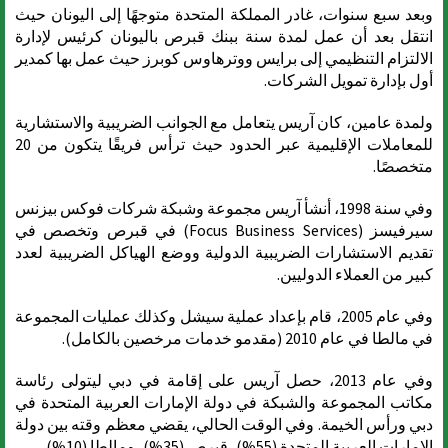
وبعد سبع سنوات، غادر المملكة المتحدة متوجهًا إلى اليونان حيث
انتقل بعد أن عمل لمدة سنة ببنك قبرص باليونان كرئيس لإدارة
الالتزام التنظيمي إلى برايس ووترهاوس كوبرز حيث عمل بها كمدير
أول بإدارة تمويل الشركات.
ولمدة عامين، كان آريس يتعامل مع الجوانب الضريبية والاستشارية
للمعاملات الإقليمية عبر الحدود حيث ترأس فريقًا يتكون من 20
متخصصًا.
وفي سنة 1998، أنشأ آريس مجموعة وشبكة شركات فوكس بيزنس
سيرفيسز (Focus Business Services) في قبرص وتخصص في
تقديم الاستشارات الضريبية الدولية ووضع الهياكل الضريبية لعدد
كبير من العملاء الدوليين.
وفي عام 2005، قام بإعداد عملية سيشل وكذلك عمليات المجموعة
في مالطا في عام 2010 (مقدمو خدمات مرخصين بالكامل).
وفي عام 2013، حصل آريس على إقامة في دبي ليتولى رئاسة
مكاتب المجموعة والشبكة في دولة الإمارات العربية المتحدة في
دبي ورأس الخيمة. وفي الوقت الحالي، يقضي معظم وقته بين دولة
الإمارات العربية المتحدة (55%)، قبرص (35%)، ومالطا (10%).